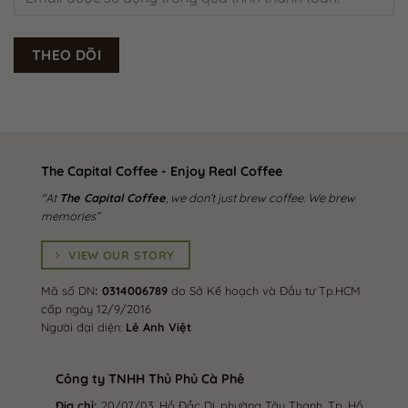
THEO DÕI
The Capital Coffee - Enjoy Real Coffee
"At
The Capital Coffee
, we don’t just brew coffee. We brew
memories”
VIEW OUR STORY
Mã số DN
: 0314006789
do Sở Kế hoạch và Đầu tư Tp.HCM
cấp ngày 12/9/2016
Người đại diện:
Lê Anh Việt
Công ty TNHH Thủ Phủ Cà Phê
Địa chỉ:
20/07/03, Hồ Đắc Di, phường Tây Thạnh, Tp. Hồ