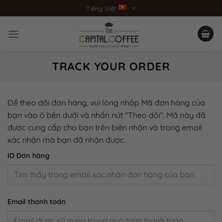
Bỏ
Tiếng Việt
qua
nội
dung
TRACK YOUR ORDER
Để theo dõi đơn hàng, vui lòng nhập Mã đơn hàng của
bạn vào ô bên dưới và nhấn nút "Theo dõi". Mã này đã
được cung cấp cho bạn trên biên nhận và trong email
xác nhận mà bạn đã nhận được.
ID Đơn hàng
Email thanh toán