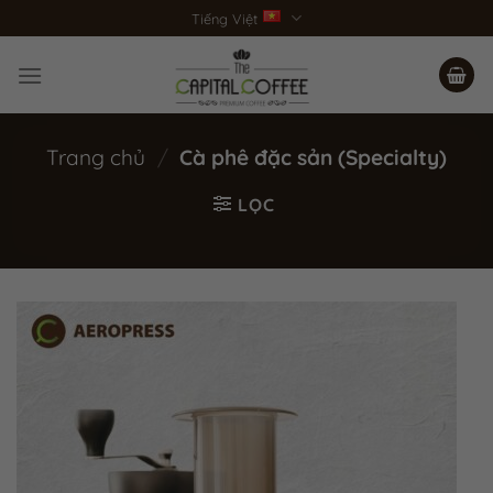
Bỏ
Tiếng Việt
qua
nội
dung
Trang chủ
/
Cà phê đặc sản (Specialty)
LỌC