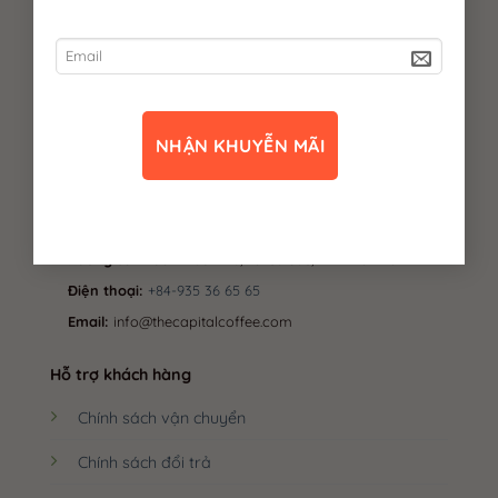
VIEW OUR STORY
Mã số DN
: 0314006789
do Sở Kế hoạch và Đầu tư Tp.HCM
cấp ngày 12/9/2016
Người đại diện:
Lê Anh Việt
Công ty TNHH Thủ Phủ Cà Phê
Địa chỉ:
20/07/03, Hồ Đắc Di, phường Tây Thạnh, Tp. Hồ
Chí Minh.
Xưởng sản xuất:
Buôn Rư, xã Cư Suê, Tỉnh Đắk Lắk.
Điện thoại:
+84-935 36 65 65
Email:
info@thecapitalcoffee.com
Hỗ trợ khách hàng
Chính sách vận chuyển
Chính sách đổi trả