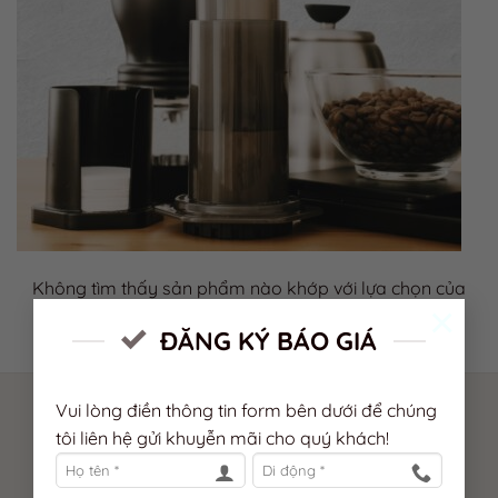
Không tìm thấy sản phẩm nào khớp với lựa chọn của
×
bạn.
ĐĂNG KÝ BÁO GIÁ
Vui lòng điền thông tin form bên dưới để chúng
The Capital Coffee - Enjoy Real Coffee
tôi liên hệ gửi khuyễn mãi cho quý khách!
"At
The Capital Coffee
, we don’t just brew coffee. We brew
memories”