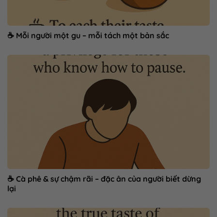
☕ Mỗi người một gu – mỗi tách một bản sắc
☕ Cà phê & sự chậm rãi – đặc ân của người biết dừng
lại