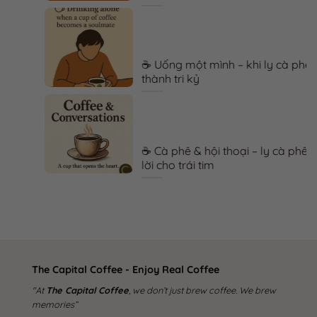
☕ Uống một mình – khi ly cà phê trở
thành tri kỷ
a
☕ Cà phê & hội thoại – ly cà phê mở
lời cho trái tim
The Capital Coffee - Enjoy Real Coffee
"At
The Capital Coffee
, we don’t just brew coffee. We brew
memories”