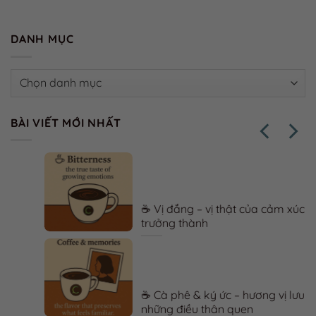
DANH MỤC
Danh
mục
BÀI VIẾT MỚI NHẤT
☕ Vị đắng – vị thật của cảm xúc
trưởng thành
☕ Cà phê & ký ức – hương vị lưu giữ
những điều thân quen