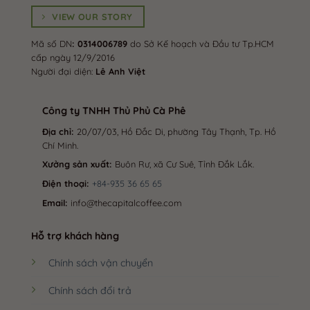
VIEW OUR STORY
Mã số DN
: 0314006789
do Sở Kế hoạch và Đầu tư Tp.HCM
cấp ngày 12/9/2016
Người đại diện:
Lê Anh Việt
Công ty TNHH Thủ Phủ Cà Phê
Địa chỉ:
20/07/03, Hồ Đắc Di, phường Tây Thạnh, Tp. Hồ
Chí Minh.
Xưởng sản xuất:
Buôn Rư, xã Cư Suê, Tỉnh Đắk Lắk.
Điện thoại:
+84-935 36 65 65
Email:
info@thecapitalcoffee.com
Hỗ trợ khách hàng
Chính sách vận chuyển
Chính sách đổi trả