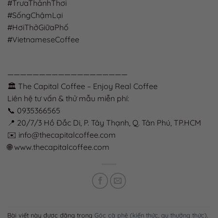
#TrưaThảnhThơi
#SốngChậmLại
#HơiThởGiữaPhố
#VietnameseCoffee
———————————————————
🏛️ The Capital Coffee – Enjoy Real Coffee
Liên hệ tư vấn & thử mẫu miễn phí:
📞 0935366565
📍 20/7/3 Hồ Đắc Di, P. Tây Thạnh, Q. Tân Phú, TP.HCM
✉️ info@thecapitalcoffee.com
🌐 www.thecapitalcoffee.com
Bài viết này được đăng trong
Góc cà phê (kiến thức, gu thưởng thức)
.