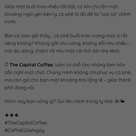
Giữa một buổi trưa nhiều tất bật, có khi chỉ cần một
khoảng ngồi yên bên ly cà phê là đủ để ta “sạc lại” chính
mình.
Bạn có bao giờ thấy… cà phê buổi trưa mang một vị rất
riêng không? Không gắt như sáng, không dỗi như chiều –
mà dịu dàng, chậm rãi như một cái thở dài nhẹ tênh.
Ở
The Capital Coffee
, luôn có chỗ cho những tâm hồn
cần nghỉ một chút. Chúng mình không chỉ phục vụ cà phê,
mà còn giữ cho bạn một khoảng trời lặng lẽ – giữa thành
phố đang vội.
Hôm nay bạn uống gì? Gọi tên mình trong ly nhé. ☕🌤️
🍀🍀🍀
#TheCapitalCoffee
#CàPhêGiữaNgày