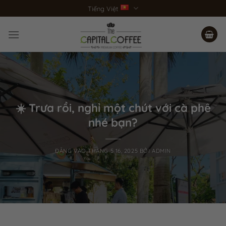
Bỏ
Tiếng Việt
qua
nội
dung
☀️ Trưa rồi, nghỉ một chút với cà phê
nhé bạn?
ĐĂNG VÀO
THÁNG 5 16, 2025
BỞI
ADMIN