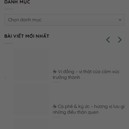
DANH MỤC
Danh
mục
BÀI VIẾT MỚI NHẤT
☕ Vị đắng – vị thật của cảm xúc
trưởng thành
☕ Cà phê & ký ức – hương vị lưu giữ
những điều thân quen