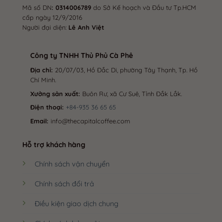
Mã số DN
: 0314006789
do Sở Kế hoạch và Đầu tư Tp.HCM
cấp ngày 12/9/2016
Người đại diện:
Lê Anh Việt
Công ty TNHH Thủ Phủ Cà Phê
Địa chỉ:
20/07/03, Hồ Đắc Di, phường Tây Thạnh, Tp. Hồ
Chí Minh.
Xưởng sản xuất:
Buôn Rư, xã Cư Suê, Tỉnh Đắk Lắk.
Điện thoại:
+84-935 36 65 65
Email:
info@thecapitalcoffee.com
Hỗ trợ khách hàng
Chính sách vận chuyển
Chính sách đổi trả
Điều kiện giao dịch chung