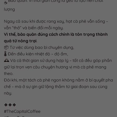
Bảo quản: Vì thời gian cũng là yếu tố tạo nên chất
lượng
Ngay cả sau khi được rang xay, hạt cà phê vẫn sống –
vẫn “thở” và biến đổi mỗi ngày.
Vì thế, bảo quản đúng cách chính là tôn trọng thành
quả từ nông trại
.
📦 Từ việc dùng bao bì chuyên dụng,
🌡 Đến điều kiện nhiệt độ – độ ẩm,
🕰 Và cả thời gian sử dụng hợp lý – tất cả đều góp phần
giữ lại trọn vẹn câu chuyện hương vị mà cà phê mang
theo.
Đôi khi, một tách cà phê ngon không nằm ở bí quyết pha
chế – mà ở sự gìn giữ lặng thầm từ giai đoạn sau cùng
này.
🍀🍀🍀
#TheCapitalCoffee