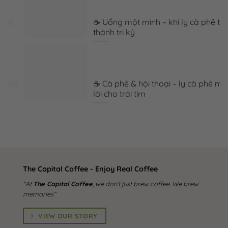
☕ Uống một mình – khi ly cà phê trở
thành tri kỷ
a
☕ Cà phê & hội thoại – ly cà phê mở
lời cho trái tim
The Capital Coffee - Enjoy Real Coffee
"At
The Capital Coffee
, we don’t just brew coffee. We brew
memories”
VIEW OUR STORY