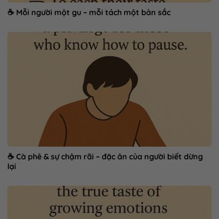
☕ Mỗi người một gu – mỗi tách một bản sắc
☕ Cà phê & sự chậm rãi – đặc ân của người biết dừng
lại