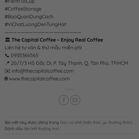
#FarmToCup
#CoffeeStorage
#BaoQuanDungCach
#ViChatLuongDenTungHat
———————————————————
🏛️
The Capital Coffee – Enjoy Real Coffee
Liên hệ tư vấn & thử mẫu miễn phí:
📞 0935366565
📍 20/7/3 Hồ Đắc Di, P. Tây Thạnh, Q. Tân Phú, TP.HCM
✉️ info@thecapitalcoffee.com
🌐 www.thecapitalcoffee.com
Bài viết này được đăng trong
Góc cà phê (kiến thức, gu thưởng thức)
.
Đánh dấu
liên kết thường trực
.