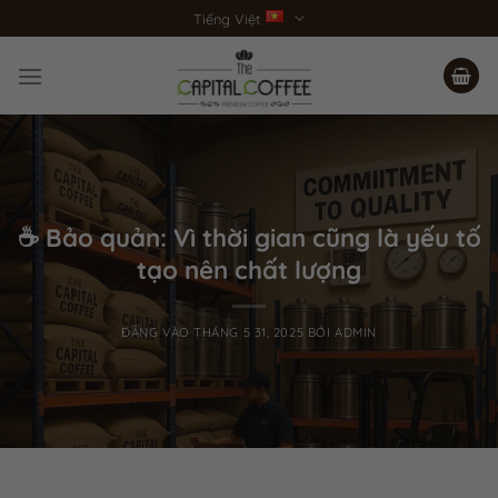
Bỏ
Tiếng Việt
qua
nội
dung
☕ Bảo quản: Vì thời gian cũng là yếu tố
tạo nên chất lượng
ĐĂNG VÀO
THÁNG 5 31, 2025
BỞI
ADMIN