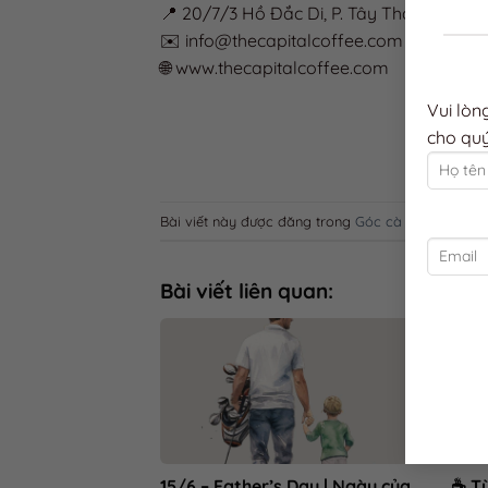
📍 20/7/3 Hồ Đắc Di, P. Tây Thạnh, Q. Tâ
✉️ info@thecapitalcoffee.com
🌐 www.thecapitalcoffee.com
Vui lòn
cho quý
Bài viết này được đăng trong
Góc cà phê (kiến thứ
Bài viết liên quan:
15/6 – Father’s Day | Ngày của
☕ Từ