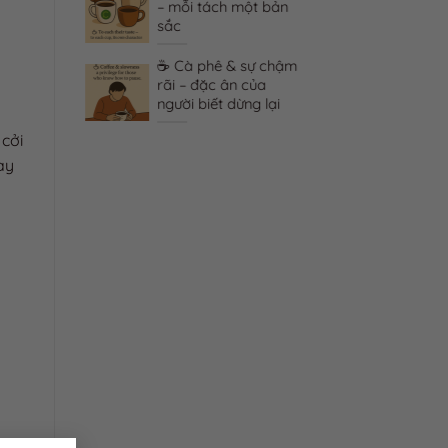
một mình –
– mỗi tách một bản
 phê trở
sắc
 kỷ
☕ Cà phê & sự chậm
 & hội thoại
rãi – đặc ân của
hê mở lời
người biết dừng lại
tim
 cởi
ay