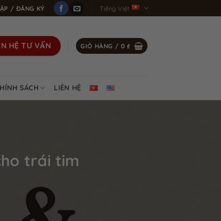
ẬP / ĐĂNG KÝ
Tiếng Việt
ÊN HỆ TƯ VẤN
GIỎ HÀNG /
0
₫
HÍNH SÁCH
LIÊN HỆ
ho trái tim