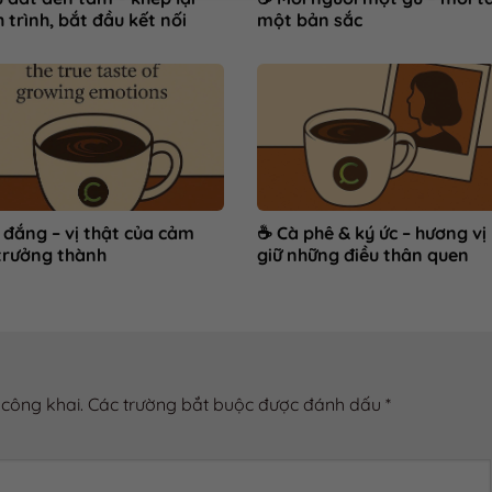
 trình, bắt đầu kết nối
một bản sắc
 đắng – vị thật của cảm
☕ Cà phê & ký ức – hương vị 
trưởng thành
giữ những điều thân quen
 công khai.
Các trường bắt buộc được đánh dấu
*