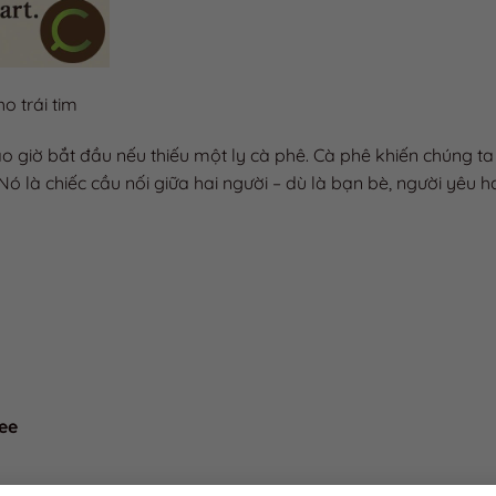
☕ Uống 
khi ly cà
thành tri
☕ Cà phê
o trái tim
– ly cà p
cho trái 
 giờ bắt đầu nếu thiếu một ly cà phê. Cà phê khiến chúng ta
ó là chiếc cầu nối giữa hai người – dù là bạn bè, người yêu h
fee