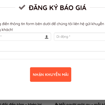
n Phú, TP.HCM
ĐĂNG KÝ BÁO GIÁ
g điền thông tin form bên dưới để chúng tôi liên hệ gửi khuyễn
 khách!
c, gu thưởng thức)
. Đánh dấu
liên kết thường trực
.
 đất đến tâm – khép lại
☕ Mỗi người một gu – mỗi t