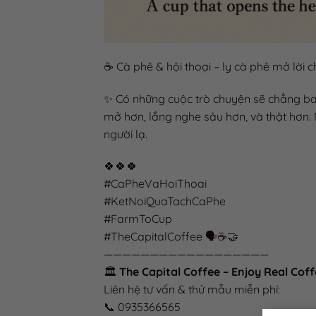
☕ Cà phê & hội thoại – ly cà phê mở lời ch
✨ Có những cuộc trò chuyện sẽ chẳng bao
mở hơn, lắng nghe sâu hơn, và thật hơn. N
người lạ.
🍀🍀🍀
#CaPheVaHoiThoai
#KetNoiQuaTachCaPhe
#FarmToCup
#TheCapitalCoffee 🗣️☕🤝
——————————————————
🏛️
The Capital Coffee – Enjoy Real Cof
Liên hệ tư vấn & thử mẫu miễn phí:
📞 0935366565