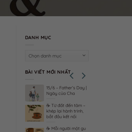
DANH MỤC
Danh
mục
BÀI VIẾT MỚI NHẤT
 – vị thật
15/6 – Father’s Day |
 xúc trưởng
Ngày của Cha
☕ Từ đất đến tâm –
 & ký ức –
khép lại hành trình,
lưu giữ
bắt đầu kết nối
ều thân quen
☕ Mỗi người một gu