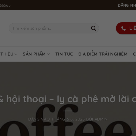
66565
ĐĂNG NH
Tìm
LI
kiếm:
 THIỆU
SẢN PHẨM
TIN TỨC
ĐỊA ĐIỂM TRẢI NGHIỆM
C
 hội thoại – ly cà phê mở lời c
ĐĂNG VÀO
THÁNG 6 6, 2025
BỞI
ADMIN