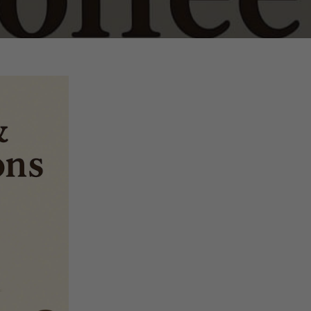
☕ Vị đắng
của cảm
thành
☕ Cà phê
hương vị 
những đi