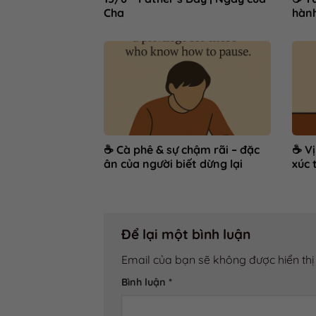
Cha
hành
☕ Cà phê & sự chậm rãi – đặc
☕ Vị
ân của người biết dừng lại
xúc 
Để lại một bình luận
Email của bạn sẽ không được hiển thị
Bình luận
*