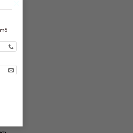
×
 mãi
ách