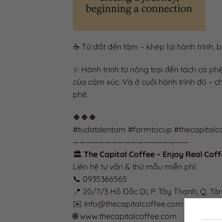
☕ Từ đất đến tâm – khép lại hành trình, b
✨ Hành trình từ nông trại đến tách cà ph
của cảm xúc. Và ở cuối hành trình đó – c
phê.
🍀🍀🍀
#tudatdentam #farmtocup #thecapitalc
——————————————————
🏛️
The Capital Coffee – Enjoy Real Cof
Liên hệ tư vấn & thử mẫu miễn phí:
📞 0935366565
📍 20/7/3 Hồ Đắc Di, P. Tây Thạnh, Q. Tâ
✉️ info@thecapitalcoffee.com
🌐 www.thecapitalcoffee.com