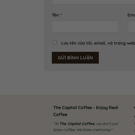
Tên
*
Ema
Lưu tên của tôi, email, và trang web
The Capital Coffee - Enjoy Real
Cô
Coffee
"At
The Capital Coffee
, we don’t just
brew coffee. We brew memories”