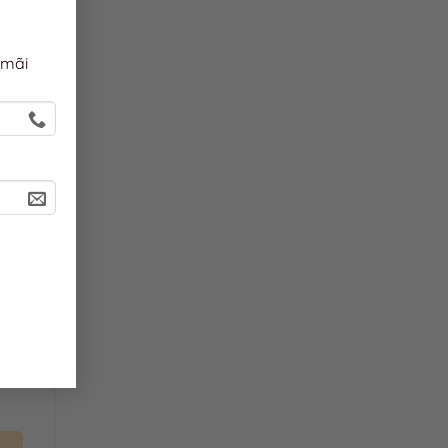
 mãi
c