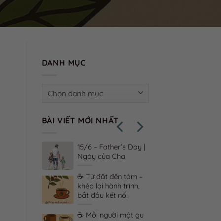
DANH MỤC
Danh
mục
BÀI VIẾT MỚI NHẤT
 – vị thật
15/6 – Father’s Day |
 xúc trưởng
Ngày của Cha
☕ Từ đất đến tâm –
 & ký ức –
khép lại hành trình,
lưu giữ
bắt đầu kết nối
ều thân quen
☕ Mỗi người một gu