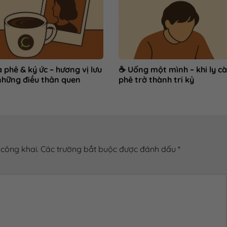
 phê & ký ức – hương vị lưu
☕ Uống một mình – khi ly cà
những điều thân quen
phê trở thành tri kỷ
 công khai.
Các trường bắt buộc được đánh dấu
*