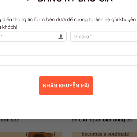
g điền thông tin form bên dưới để chúng tôi liên hệ gửi khuyễn
 khách!
c, gu thưởng thức)
. Đánh dấu
liên kết thường trực
.
i người một gu – mỗi tách
☕ Cà phê & sự chậm rãi – đặ
 bản sắc
ân của người biết dừng lại