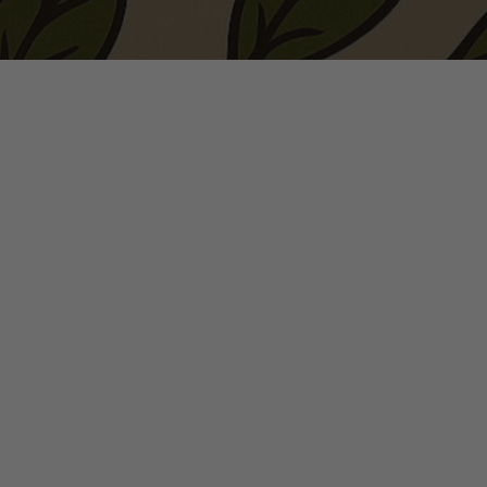
☕ Vị đắng
của cảm
thành
☕ Cà phê
hương vị 
những đi