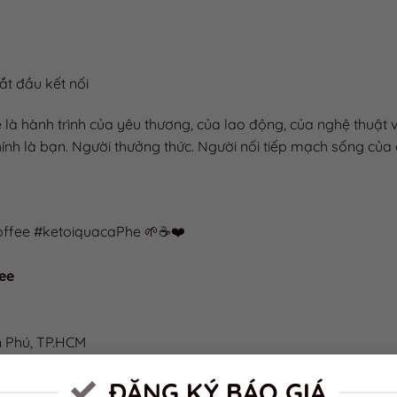
☕ Uống 
khi ly cà
thành tri
☕ Cà phê
ắt đầu kết nối
– ly cà p
cho trái 
ê là hành trình của yêu thương, của lao động, của nghệ thuật 
hính là bạn. Người thưởng thức. Người nối tiếp mạch sống của
offee #ketoiquacaPhe 🌱☕❤️
fee
n Phú, TP.HCM
ĐĂNG KÝ BÁO GIÁ