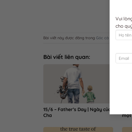
Vui lòn
cho quý
Bài viết này được đăng trong
Góc cà phê (kiến thứ
Bài viết liên quan:
15/6 – Father’s Day | Ngày của
☕ Mỗ
Cha
một