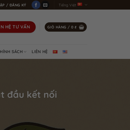
ẬP / ĐĂNG KÝ
Tiếng Việt
ÊN HỆ TƯ VẤN
GIỎ HÀNG /
0
₫
HÍNH SÁCH
LIÊN HỆ
t đầu kết nối