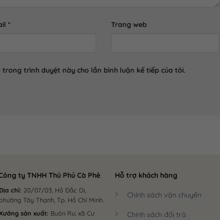
il
*
Trang web
 trong trình duyệt này cho lần bình luận kế tiếp của tôi.
ng ty TNHH Thủ Phủ Cà Phê
Hỗ trợ khách hàng
Địa chỉ:
20/07/03, Hồ Đắc Di,
Chính sách vận chuyển
phường Tây Thạnh, Tp. Hồ Chí Minh.
Xưởng sản xuất:
Buôn Rư, xã Cư
Chính sách đổi trả