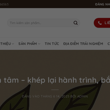
66565
ĐĂNG NH
Tìm
LI
kiếm:
 THIỆU
SẢN PHẨM
TIN TỨC
ĐỊA ĐIỂM TRẢI NGHIỆM
C
 tâm – khép lại hành trình, bắ
ĐĂNG VÀO
THÁNG 6 14, 2025
BỞI
ADMIN