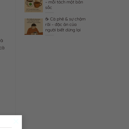
một mình –
– mỗi tách một bản
 phê trở
sắc
 kỷ
☕ Cà phê & sự chậm
 & hội thoại
rãi – đặc ân của
hê mở lời
người biết dừng lại
tim
và
 cà
×