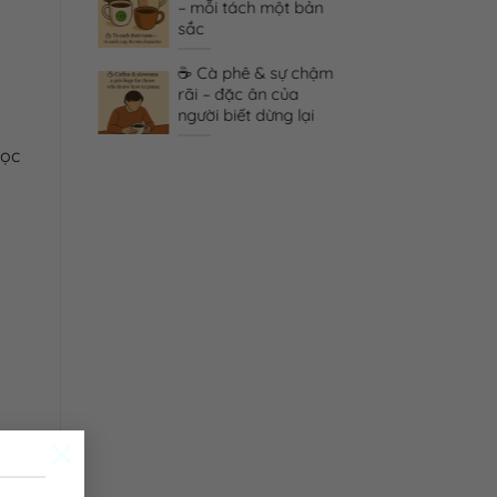
một mình –
– mỗi tách một bản
 phê trở
sắc
 kỷ
☕ Cà phê & sự chậm
 & hội thoại
rãi – đặc ân của
hê mở lời
người biết dừng lại
tim
học
×