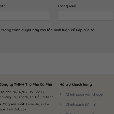
il
*
Trang web
 trong trình duyệt này cho lần bình luận kế tiếp của tôi.
ng ty TNHH Thủ Phủ Cà Phê
Hỗ trợ khách hàng
Địa chỉ:
20/07/03, Hồ Đắc Di,
Chính sách vận chuyển
phường Tây Thạnh, Tp. Hồ Chí Minh.
Xưởng sản xuất:
Buôn Rư, xã Cư
Chính sách đổi trả
Suê, Tỉnh Đắk Lắk.