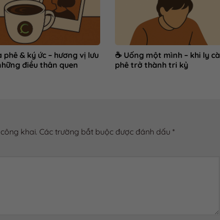
 phê & ký ức – hương vị lưu
☕ Uống một mình – khi ly cà
những điều thân quen
phê trở thành tri kỷ
 công khai.
Các trường bắt buộc được đánh dấu
*