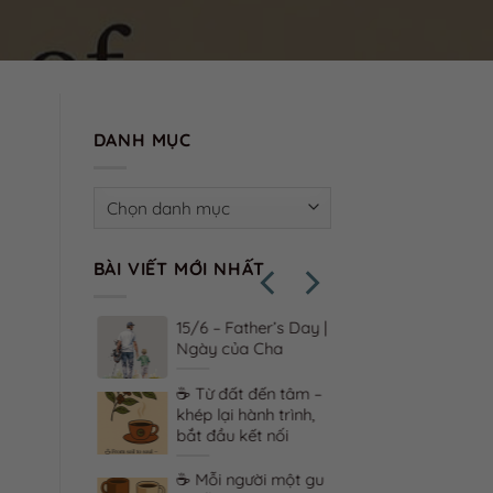
DANH MỤC
Danh
mục
BÀI VIẾT MỚI NHẤT
 – vị thật
15/6 – Father’s Day |
 xúc trưởng
Ngày của Cha
☕ Từ đất đến tâm –
 & ký ức –
khép lại hành trình,
lưu giữ
bắt đầu kết nối
ều thân quen
☕ Mỗi người một gu