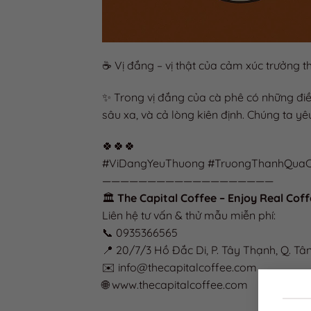
☕ Vị đắng – vị thật của cảm xúc trưởng t
✨ Trong vị đắng của cà phê có những điề
sâu xa, và cả lòng kiên định. Chúng ta yêu
🍀🍀🍀
#ViDangYeuThuong #TruongThanhQuaC
———————————————————
🏛️
The Capital Coffee – Enjoy Real Cof
Liên hệ tư vấn & thử mẫu miễn phí:
📞 0935366565
📍 20/7/3 Hồ Đắc Di, P. Tây Thạnh, Q. Tâ
✉️ info@thecapitalcoffee.com
🌐 www.thecapitalcoffee.com