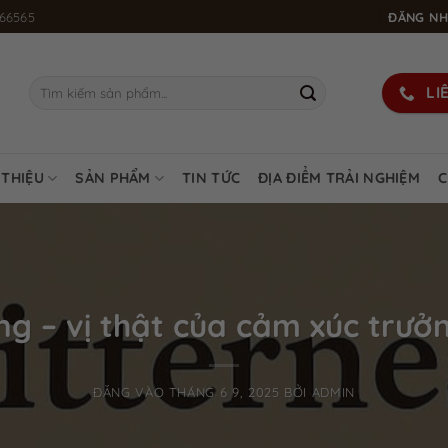
66565
ĐĂNG NH
Tìm
LI
kiếm:
 THIỆU
SẢN PHẨM
TIN TỨC
ĐỊA ĐIỂM TRẢI NGHIỆM
C
ng – vị thật của cảm xúc trưở
ĐĂNG VÀO
THÁNG 6 9, 2025
BỞI
ADMIN