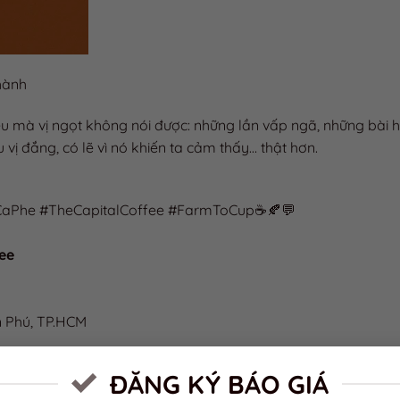
☕ Uống 
khi ly cà
thành tri
☕ Cà phê
hành
– ly cà p
cho trái 
u mà vị ngọt không nói được: những lần vấp ngã, những bài 
 vị đắng, có lẽ vì nó khiến ta cảm thấy… thật hơn.
aPhe #TheCapitalCoffee #FarmToCup☕🍂💬
fee
n Phú, TP.HCM
ĐĂNG KÝ BÁO GIÁ