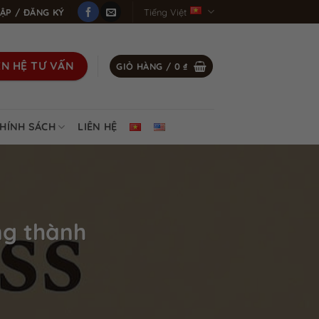
ẬP / ĐĂNG KÝ
Tiếng Việt
ÊN HỆ TƯ VẤN
GIỎ HÀNG /
0
₫
HÍNH SÁCH
LIÊN HỆ
ng thành