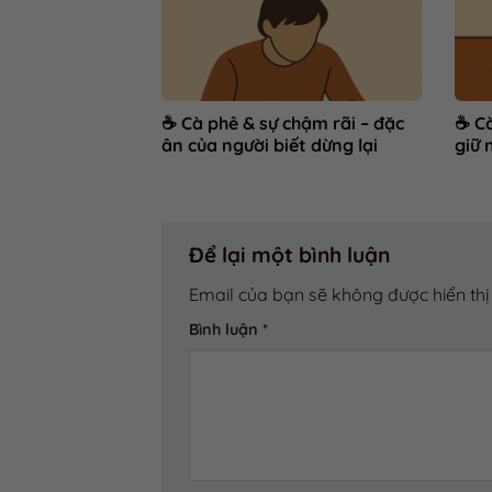
☕ Cà phê & sự chậm rãi – đặc
☕ Cà
ân của người biết dừng lại
giữ 
Để lại một bình luận
Email của bạn sẽ không được hiển thị
Bình luận
*