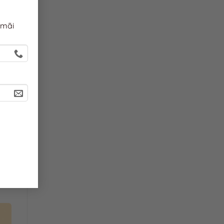
 mãi
ách