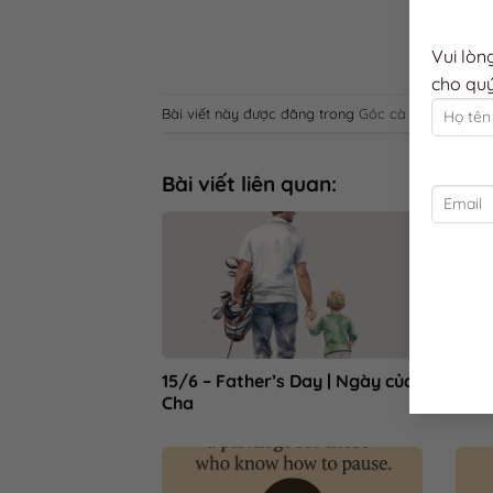
Vui lòn
cho quý
Bài viết này được đăng trong
Góc cà phê (kiến thứ
Bài viết liên quan:
15/6 – Father’s Day | Ngày của
☕ Từ
Cha
hành