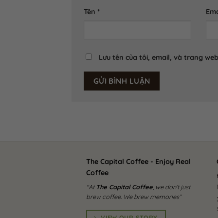
Tên
*
Ema
Lưu tên của tôi, email, và trang web
The Capital Coffee - Enjoy Real
Cô
Coffee
"At
The Capital Coffee
, we don’t just
brew coffee. We brew memories”
VIEW OUR STORY