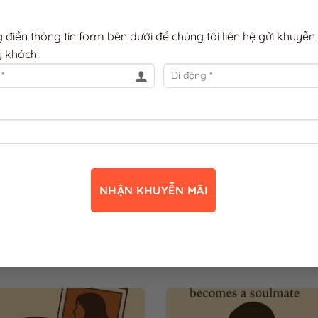
g điền thông tin form bên dưới để chúng tôi liên hệ gửi khuyễn
 khách!
c, gu thưởng thức)
. Đánh dấu
liên kết thường trực
.
 đất đến tâm – khép lại
☕ Mỗi người một gu – mỗi t
 trình, bắt đầu kết nối
một bản sắc