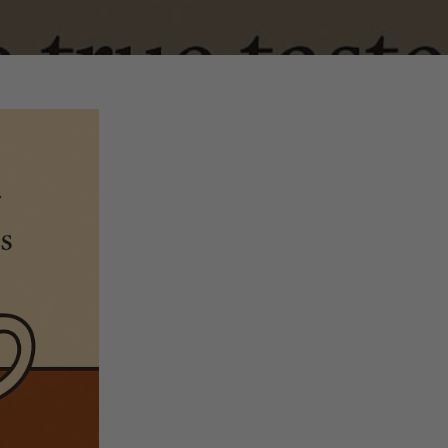
☕ Vị đắng
của cảm
thành
☕ Cà phê
hương vị 
những đi