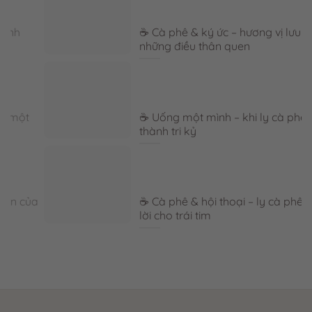
☕ Cà phê & ký ức – hương vị lưu giữ
những điều thân quen
☕ Uống một mình – khi ly cà phê trở
thành tri kỷ
a
☕ Cà phê & hội thoại – ly cà phê mở
lời cho trái tim