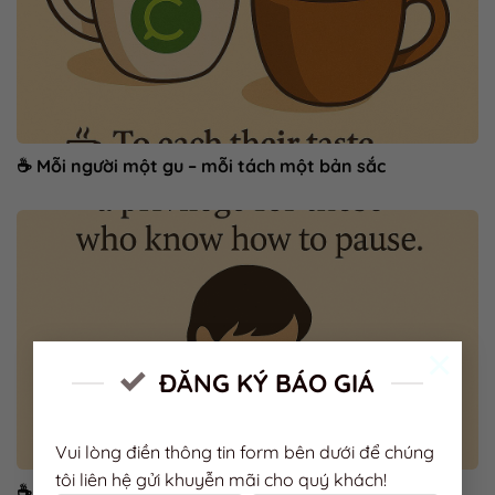
☕ Mỗi người một gu – mỗi tách một bản sắc
×
ĐĂNG KÝ BÁO GIÁ
Vui lòng điền thông tin form bên dưới để chúng
tôi liên hệ gửi khuyễn mãi cho quý khách!
☕ Cà phê & sự chậm rãi – đặc ân của người biết dừng