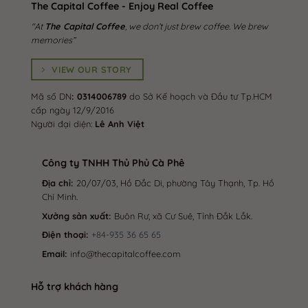
The Capital Coffee - Enjoy Real Coffee
"At
The Capital Coffee
, we don’t just brew coffee. We brew
memories”
VIEW OUR STORY
Mã số DN
: 0314006789
do Sở Kế hoạch và Đầu tư Tp.HCM
cấp ngày 12/9/2016
Người đại diện:
Lê Anh Việt
Công ty TNHH Thủ Phủ Cà Phê
Địa chỉ:
20/07/03, Hồ Đắc Di, phường Tây Thạnh, Tp. Hồ
Chí Minh.
Xưởng sản xuất:
Buôn Rư, xã Cư Suê, Tỉnh Đắk Lắk.
Điện thoại:
+84-935 36 65 65
Email:
info@thecapitalcoffee.com
Hỗ trợ khách hàng