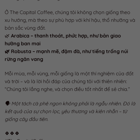
Ở The Capital Coffee, chúng tôi không chọn giống theo
xu hướng, mà theo sự phù hợp với khí hậu, thổ nhưỡng và
bản sắc vùng đất.
🌿
Arabica – thanh thoát, phức hợp, như bản giao
hưởng ban mai
🌿 Robusta – mạnh mẽ, đậm đà, như tiếng trống núi
rừng ngân vang
Mỗi mùa, mỗi vùng, mỗi giống là một thí nghiệm của đất
và trời – và là lời hồi đáp của chúng tôi với thiên nhiên:
“Chúng tôi lắng nghe, và chọn điều tốt nhất để sẻ chia.”
🗣 Một tách cà phê ngon không phải là ngẫu nhiên. Đó là
kết quả của sự chọn lọc, yêu thương và kiên nhẫn – từ
giống cây đầu tiên.
🍀🍀🍀