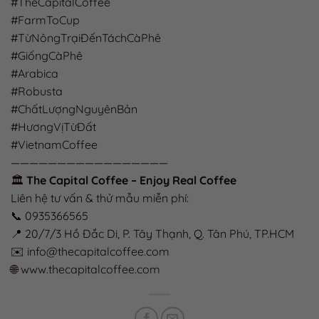
#TheCapitalCoffee
#FarmToCup
#TừNôngTrạiĐếnTáchCàPhê
#GiốngCàPhê
#Arabica
#Robusta
#ChấtLượngNguyênBản
#HươngVịTừĐất
#VietnamCoffee
—————————————————
🏛️
The Capital Coffee – Enjoy Real Coffee
Liên hệ tư vấn & thử mẫu miễn phí:
📞 0935366565
📍 20/7/3 Hồ Đắc Di, P. Tây Thạnh, Q. Tân Phú, TP.HCM
✉️ info@thecapitalcoffee.com
🌐 www.thecapitalcoffee.com