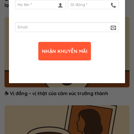
lại
☕ Vị đắng – vị thật của cảm xúc trưởng thành