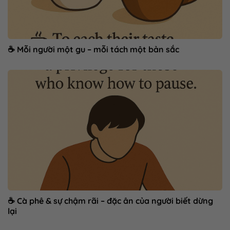
☕ Mỗi người một gu – mỗi tách một bản sắc
☕ Cà phê & sự chậm rãi – đặc ân của người biết dừng
lại