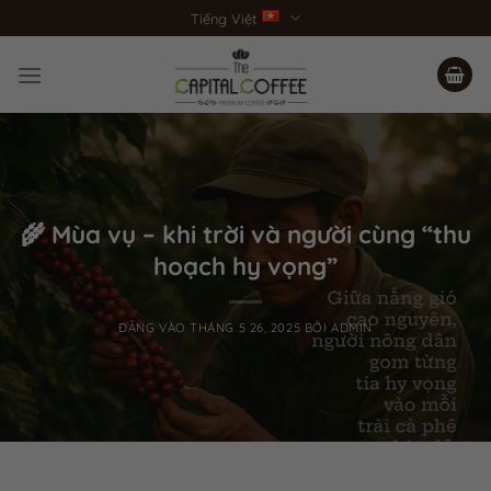
Bỏ
Tiếng Việt
qua
nội
dung
🌾 Mùa vụ – khi trời và người cùng “thu
hoạch hy vọng”
ĐĂNG VÀO
THÁNG 5 26, 2025
BỞI
ADMIN