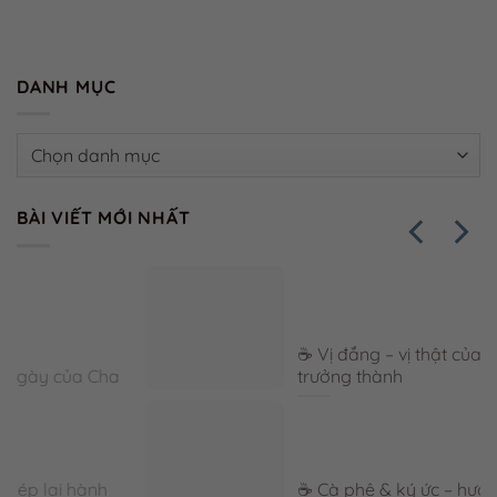
DANH MỤC
Danh
mục
BÀI VIẾT MỚI NHẤT
☕ Vị đắng – vị thật của cảm xúc
trưởng thành
☕ Cà phê & ký ức – hương vị lưu giữ