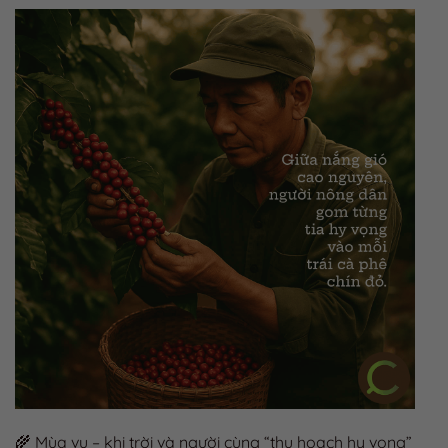
🌾 Mùa vụ – khi trời và người cùng “thu hoạch hy vọng”