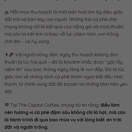
🧺 Mỗi mùa thu hoạch là một bản hoà âm kỳ diệu giữa
đất trời và bàn tay con người. Những trái cà phê chín
mọng không chỉ là kết quả của nắng gió và mưa thuận,
mà còn là kết tinh từ bao nỗ lực chăm bón, vun trồng,
chờ đợi – và hy vọng.
👨‍🌾 Với người nông dân, ngày thu hoạch không đơn
thuần là lúc hái quả – đó là khoảnh khắc được “gặt lấy
niềm tin” sau bao tháng ngày lặng lẽ vun đắp. Đó là lúc
giấc mơ về những tách cà phê thơm ngon bắt đầu hình
thành, từ chính vùng đất đỏ bazan và những tâm hồn yêu
đất.
💬 Tại The Capital Coffee, chúng tôi tin rằng:
điều làm
nên hương vị cà phê đậm sâu không chỉ là hạt, mà còn
là hành trình đi qua bao mùa vụ với lòng biết ơn trời
đất và người trồng.