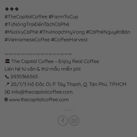
🍀🍀🍀
#TheCapitalCoffee #FarmToCup
#TừNôngTrạiĐếnTáchCàPhê
#MùaVụCàPhê #ThuHoạchHyVọng #CàPhêNguyênBản
#VietnameseCoffee #CoffeeHarvest
—————————————————
🏛️ The Capital Coffee – Enjoy Real Coffee
Liên hệ tư vấn & thử mẫu miễn phí:
📞 0935366565
📍 20/7/3 Hồ Đắc Di, P. Tây Thạnh, Q. Tân Phú, TP.HCM
✉️ info@thecapitalcoffee.com
🌐 www.thecapitalcoffee.com