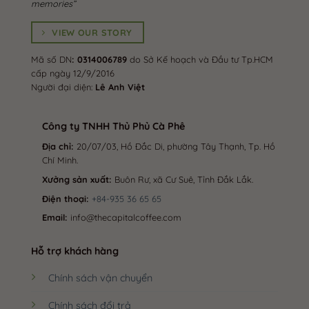
memories”
VIEW OUR STORY
Mã số DN
: 0314006789
do Sở Kế hoạch và Đầu tư Tp.HCM
cấp ngày 12/9/2016
Người đại diện:
Lê Anh Việt
Công ty TNHH Thủ Phủ Cà Phê
Địa chỉ:
20/07/03, Hồ Đắc Di, phường Tây Thạnh, Tp. Hồ
Chí Minh.
Xưởng sản xuất:
Buôn Rư, xã Cư Suê, Tỉnh Đắk Lắk.
Điện thoại:
+84-935 36 65 65
Email:
info@thecapitalcoffee.com
Hỗ trợ khách hàng
Chính sách vận chuyển
Chính sách đổi trả