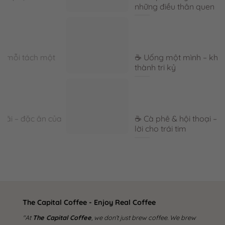
những điều thân quen
☕ Uống một mình – khi ly cà phê trở
thành tri kỷ
a
☕ Cà phê & hội thoại – ly cà phê mở
lời cho trái tim
The Capital Coffee - Enjoy Real Coffee
"At
The Capital Coffee
, we don’t just brew coffee. We brew