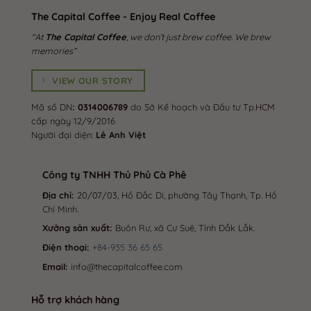
The Capital Coffee - Enjoy Real Coffee
"At
The Capital Coffee
, we don’t just brew coffee. We brew
memories”
VIEW OUR STORY
Mã số DN
: 0314006789
do Sở Kế hoạch và Đầu tư Tp.HCM
cấp ngày 12/9/2016
Người đại diện:
Lê Anh Việt
Công ty TNHH Thủ Phủ Cà Phê
Địa chỉ:
20/07/03, Hồ Đắc Di, phường Tây Thạnh, Tp. Hồ
Chí Minh.
Xưởng sản xuất:
Buôn Rư, xã Cư Suê, Tỉnh Đắk Lắk.
Điện thoại:
+84-935 36 65 65
Email:
info@thecapitalcoffee.com
Hỗ trợ khách hàng