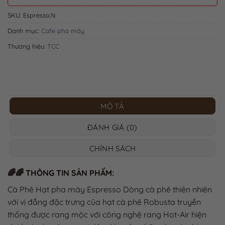
SKU:
Espresso.N
Danh mục:
Cafe pha máy
Thương hiệu:
TCC
MÔ TẢ
ĐÁNH GIÁ (0)
CHÍNH SÁCH
🌈🌈 THÔNG TIN SẢN PHẨM:
Cà Phê Hạt pha máy Espresso Dòng cà phê thiên nhiên
với vị đắng đặc trưng của hạt cà phê Robusta truyền
thống được rang mộc với công nghệ rang Hot-Air hiện