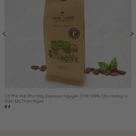
☕ Hạn sử dụng : 12 tháng ( kể từ ngày sản xuất )
Cà Phê Hạt Pha Máy Espresso Nguyên Chất 100% Cho Hương Vị
Đậm Đà,Thơm Ngon
0
₫