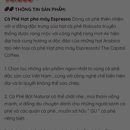
🌈🌈 THÔNG TIN SẢN PHẨM:
Cà Phê Hạt pha máy Espresso
Dòng cà phê thiên nhiên
với vị đắng đặc trưng của hạt cà phê Robusta truyền
thống được rang mộc với công nghệ rang Hot-Air hiện
đại hoà cùng hương vị độc đáo của những hạt Arabica
tạo nên loại cà phê Hạt pha máy Espressotừ The Capital
Coffee.
1. Chọn lọc những sản phẩm ngon nhất từ vùng cà phê
đặc sản của Việt Nam , cùng với công nghệ chế biến hiện
đại và bí quyết không thể sao chép.
2. Cà Phê Bột Natural có thể chất nhẹ , mùi thơm nồng
mạnh, vị đắng dịu chuyên dành cho những người sành cà
phê và các quán cà phê , muốn sở hữu ” GU ” cà phê
riêng biệt.