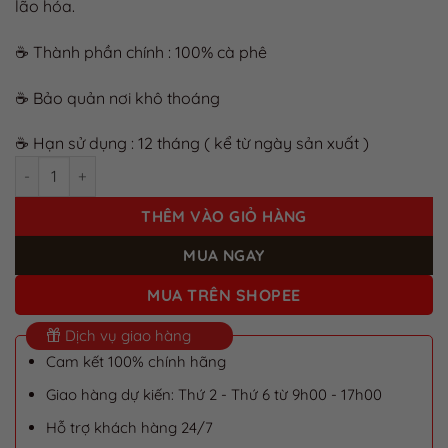
lão hóa.
☕ Thành phần chính : 100% cà phê
☕ Bảo quản nơi khô thoáng
☕ Hạn sử dụng : 12 tháng ( kể từ ngày sản xuất )
Cà Phê Hạt Pha Máy Espresso Natural Nguyên Chất 100% Cho
THÊM VÀO GIỎ HÀNG
MUA NGAY
MUA TRÊN SHOPEE
Dịch vụ giao hàng
Cam kết 100% chính hãng
Giao hàng dự kiến: Thứ 2 - Thứ 6 từ 9h00 - 17h00
Hỗ trợ khách hàng 24/7