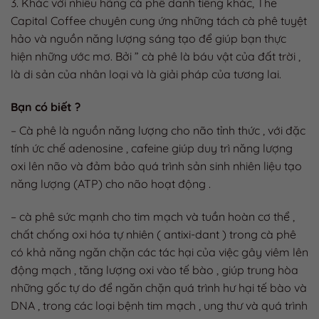
3. Khác với nhiều hãng cà phê danh tiếng khác, The
Capital Coffee chuyên cung ứng những tách cà phê tuyệt
hảo và nguồn năng lượng sáng tạo để giúp bạn thực
hiện những ước mơ. Bởi ” cà phê là báu vật của đất trời ,
là di sản của nhân loại và là giải pháp của tương lai.
Bạn có biết ?
– Cà phê là nguồn năng lượng cho não tỉnh thức , với đặc
tính ức chế adenosine , cafeine giúp duy trì năng lượng
oxi lên não và đảm bảo quá trình sản sinh nhiên liệu tạo
năng lượng (ATP) cho não hoạt động .
– cà phê sức mạnh cho tim mạch và tuần hoàn cơ thể ,
chất chống oxi hóa tự nhiên ( antixi-dant ) trong cà phê
có khả năng ngăn chặn các tác hại của việc gây viêm lên
động mạch , tăng lượng oxi vào tế bào , giúp trung hòa
những gốc tự do để ngăn chặn quá trình hư hại tế bào và
DNA , trong các loại bệnh tim mạch , ung thư và quá trình