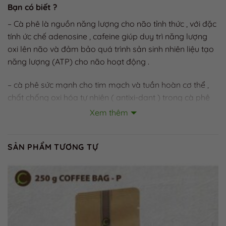
Bạn có biết ?
– Cà phê là nguồn năng lượng cho não tỉnh thức , với đặc
tính ức chế adenosine , cafeine giúp duy trì năng lượng
oxi lên não và đảm bảo quá trình sản sinh nhiên liệu tạo
năng lượng (ATP) cho não hoạt động .
– cà phê sức mạnh cho tim mạch và tuần hoàn cơ thể ,
chất chống oxi hóa tự nhiên ( antixi-dant ) trong cà phê
có khả năng ngăn chặn các tác hại của việc gây viêm lên
Xem thêm
động mạch , tăng lượng oxi vào tế bào , giúp trung hòa
những gốc tự do để ngăn chặn quá trình hư hại tế bào và
SẢN PHẨM TƯƠNG TỰ
DNA , trong các loại bệnh tim mạch , ung thư và quá trình
lão hóa.
☕ Thành phần chính : 100% cà phê
☕ Bảo quản nơi khô thoáng