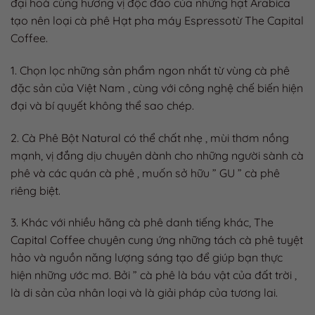
đại hoà cùng hương vị độc đáo của những hạt Arabica
tạo nên loại cà phê Hạt pha máy Espressotừ The Capital
Coffee.
1. Chọn lọc những sản phẩm ngon nhất từ vùng cà phê
đặc sản của Việt Nam , cùng với công nghệ chế biến hiện
đại và bí quyết không thể sao chép.
2. Cà Phê Bột Natural có thể chất nhẹ , mùi thơm nồng
mạnh, vị đắng dịu chuyên dành cho những người sành cà
phê và các quán cà phê , muốn sở hữu ” GU ” cà phê
riêng biệt.
3. Khác với nhiều hãng cà phê danh tiếng khác, The
Capital Coffee chuyên cung ứng những tách cà phê tuyệt
hảo và nguồn năng lượng sáng tạo để giúp bạn thực
hiện những ước mơ. Bởi ” cà phê là báu vật của đất trời ,
là di sản của nhân loại và là giải pháp của tương lai.