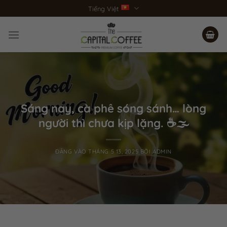
Bỏ
Tiếng Việt
qua
nội
dung
Sáng nay, cà phê sóng sánh… lòng
người thì chưa kịp lặng. ☕️🌫️
ĐĂNG VÀO
THÁNG 5 13, 2025
BỞI
ADMIN