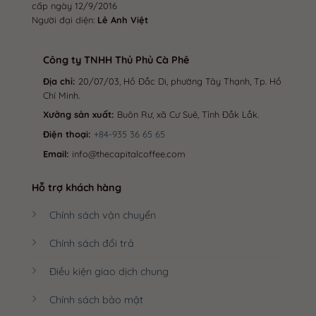
cấp ngày 12/9/2016
Người đại diện:
Lê Anh Việt
Công ty TNHH Thủ Phủ Cà Phê
Địa chỉ:
20/07/03, Hồ Đắc Di, phường Tây Thạnh, Tp. Hồ
Chí Minh.
Xưởng sản xuất:
Buôn Rư, xã Cư Suê, Tỉnh Đắk Lắk.
Điện thoại:
+84-935 36 65 65
Email:
info@thecapitalcoffee.com
Hỗ trợ khách hàng
Chính sách vận chuyển
Chính sách đổi trả
Điều kiện giao dịch chung
Chính sách bảo mật