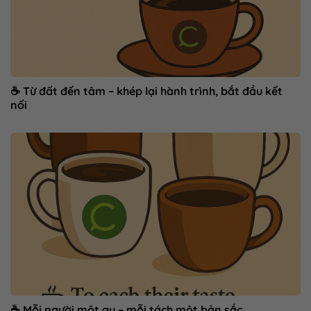
☕ Từ đất đến tâm – khép lại hành trình, bắt đầu kết
nối
☕ Mỗi người một gu – mỗi tách một bản sắc