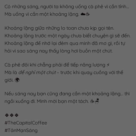
Có những sáng, người ta không uống cà phê vì cần tỉnh…
Mà uống vì cần một khoảng lặng. ☁️☕️
Khoảng lặng giữa những lo toan chưa kịp gọi tên.
Khoảng lặng trước một ngày chưa biết chuyện gì sẽ đến.
Khoảng lặng để nhớ lại đêm qua mình đã mơ gì, rồi tự
hỏi vì sao sáng nay thấy lòng hơi buồn một chút.
Cà phê đôi khi chẳng phải để tiếp năng lượng ⚡
Mà là
để nghỉ một chút
– trước khi quay cuồng với thế
giới. 🌍
Nếu sáng nay bạn cũng đang cần một khoảng lặng… thì
ngồi xuống đi. Mình mời bạn một tách. ☕️🪑
🍀🍀🍀
#TheCapitalCoffee
#TảnMạnSáng