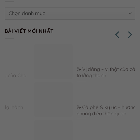
Danh
mục
BÀI VIẾT MỚI NHẤT
☕ Vị đắng – vị thật của cảm xúc
trưởng thành
☕ Cà phê & ký ức – hương vị lưu giữ
những điều thân quen