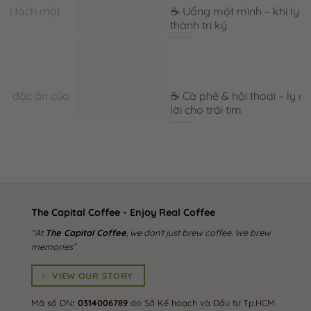
☕ Uống một mình – khi ly cà phê trở
thành tri kỷ
a
☕ Cà phê & hội thoại – ly cà phê mở
lời cho trái tim
The Capital Coffee - Enjoy Real Coffee
"At
The Capital Coffee
, we don’t just brew coffee. We brew
memories”
VIEW OUR STORY
Mã số DN
: 0314006789
do Sở Kế hoạch và Đầu tư Tp.HCM