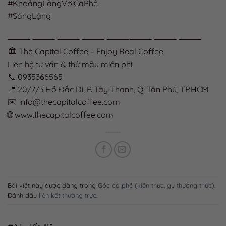
#KhoảngLặngVớiCàPhê
#SángLặng
⸻ ⸻ ⸻ ⸻ ⸻⸻ ⸻ ⸻
🏛️ The Capital Coffee – Enjoy Real Coffee
Liên hệ tư vấn & thử mẫu miễn phí:
📞 0935366565
📍 20/7/3 Hồ Đắc Di, P. Tây Thạnh, Q. Tân Phú, TP.HCM
✉️ info@thecapitalcoffee.com
🌐 www.thecapitalcoffee.com
Bài viết này được đăng trong
Góc cà phê (kiến thức, gu thưởng thức)
.
Đánh dấu
liên kết thường trực
.