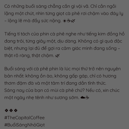
Có những buổi sáng chẳng cần gì vội vã. Chỉ cần ngồi
lặng một chút, nhìn từng giọt cà phê rơi chậm vào đáy ly
– lặng lẽ mà đầy sức nặng. ☀️☕️🌿
Tiếng tí tách của phin cà phê nghe như tiếng kim đồng hồ
đang trôi, từng giây một, dịu dàng. Không có gì quá đặc
biệt, nhưng lại đủ để gợi ra cảm giác mình đang sống –
thật rõ ràng, thật chậm. 🌿
Buổi sáng với cà phê phin là lúc mọi thứ trở nên nguyên
bản nhất: không ồn ào, không gấp gáp, chỉ có hương
thơm đậm đà và một tâm trí đang dần tỉnh thức.
Sáng nay của bạn có mùi cà phê chứ? Nếu có, xin chúc
một ngày nhẹ tênh như sương sớm. ☁️☕️
🍀🍀🍀
#TheCapitalCoffee
#BuổiSángNhỏGiọt