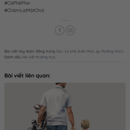
#CàPhêPhin
#ChậmLạiMộtChút
Bài viết này được đăng trong
Góc cà phê (kiến thức, gu thưởng thức)
.
Đánh dấu
liên kết thường trực
.
Bài viết liên quan: