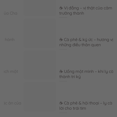
☕ Vị đắng – vị thật của cảm xúc
trưởng thành
☕ Cà phê & ký ức – hương vị lưu giữ
những điều thân quen
☕ Uống một mình – khi ly cà phê trở
thành tri kỷ
a
☕ Cà phê & hội thoại – ly cà phê mở
lời cho trái tim