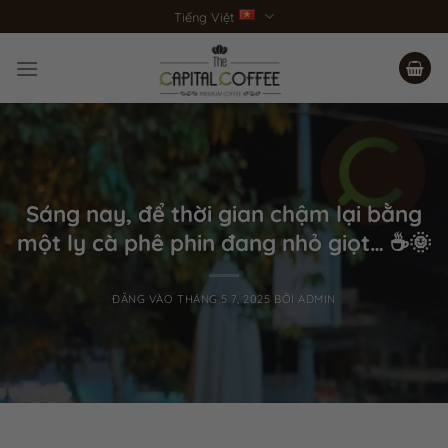
Bỏ
Tiếng Việt
qua
nội
dung
Sáng nay, để thời gian chậm lại bằng
một ly cà phê phin đang nhỏ giọt… ☕️🌞
ĐĂNG VÀO
THÁNG 5 7, 2025
BỞI
ADMIN