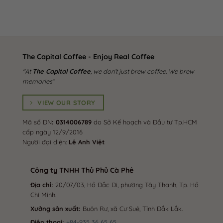
The Capital Coffee - Enjoy Real Coffee
"At
The Capital Coffee
, we don’t just brew coffee. We brew
memories”
VIEW OUR STORY
Mã số DN
: 0314006789
do Sở Kế hoạch và Đầu tư Tp.HCM
cấp ngày 12/9/2016
Người đại diện:
Lê Anh Việt
Công ty TNHH Thủ Phủ Cà Phê
Địa chỉ:
20/07/03, Hồ Đắc Di, phường Tây Thạnh, Tp. Hồ
Chí Minh.
Xưởng sản xuất:
Buôn Rư, xã Cư Suê, Tỉnh Đắk Lắk.
Điện thoại:
+84-935 36 65 65