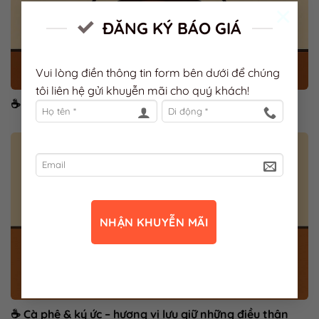
×
ĐĂNG KÝ BÁO GIÁ
Vui lòng điền thông tin form bên dưới để chúng
tôi liên hệ gửi khuyễn mãi cho quý khách!
☕ Vị đắng – vị thật của cảm xúc trưởng thành
☕ Cà phê & ký ức – hương vị lưu giữ những điều thân