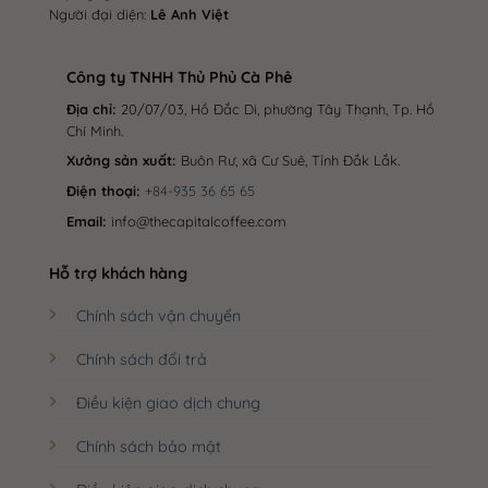
Người đại diện:
Lê Anh Việt
Công ty TNHH Thủ Phủ Cà Phê
Địa chỉ:
20/07/03, Hồ Đắc Di, phường Tây Thạnh, Tp. Hồ
Chí Minh.
Xưởng sản xuất:
Buôn Rư, xã Cư Suê, Tỉnh Đắk Lắk.
Điện thoại:
+84-935 36 65 65
Email:
info@thecapitalcoffee.com
Hỗ trợ khách hàng
Chính sách vận chuyển
Chính sách đổi trả
Điều kiện giao dịch chung
Chính sách bảo mật