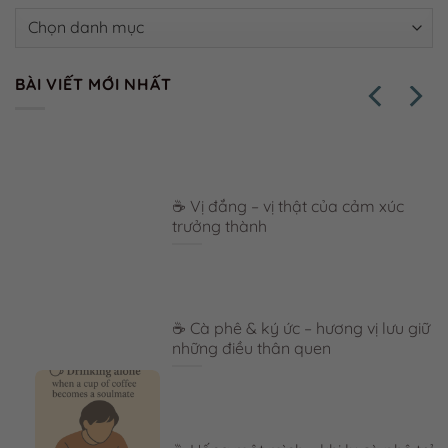
Danh
mục
BÀI VIẾT MỚI NHẤT
☕ Vị đắng – vị thật của cảm xúc
trưởng thành
☕ Cà phê & ký ức – hương vị lưu giữ
những điều thân quen