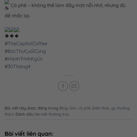
Cà phê – không thể làm đầy một nỗi nhớ, nhưng đủ
để nhắc lại.
#TheCapitalCoffee
#BứcThưCuốiCùng
#HànhTrìnhKýÚc
#30Tháng4
Bài viết này được đăng trong
Blog
,
Góc cà phê (kiến thức, gu thưởng
thức)
. Đánh dấu
liên kết thường trực
.
Bài viết liên quan: