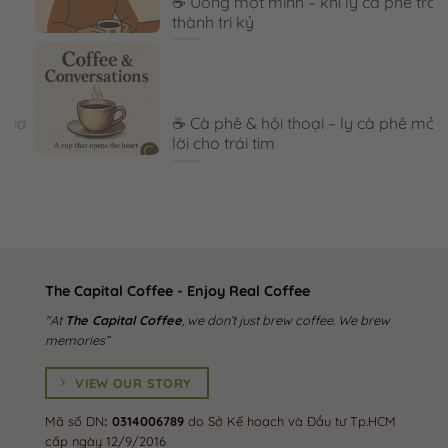
☕ Uống một mình – khi ly cà phê trở
thành tri kỷ
a
☕ Cà phê & hội thoại – ly cà phê mở
lời cho trái tim
The Capital Coffee - Enjoy Real Coffee
"At
The Capital Coffee
, we don’t just brew coffee. We brew
memories”
VIEW OUR STORY
Mã số DN
: 0314006789
do Sở Kế hoạch và Đầu tư Tp.HCM
cấp ngày 12/9/2016