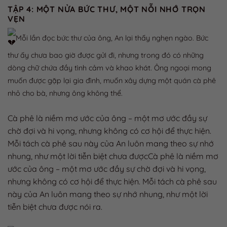
TẬP 4: MỘT NỬA BỨC THƯ, MỘT NỖI NHỚ TRỌN
VẸN
Mỗi lần đọc bức thư của ông, An lại thấy nghẹn ngào. Bức
thư ấy chưa bao giờ được gửi đi, nhưng trong đó có những
dòng chữ chứa đầy tình cảm và khao khát. Ông ngoại mong
muốn được gặp lại gia đình, muốn xây dựng một quán cà phê
nhỏ cho bà, nhưng ông không thể.
Cà phê là niềm mơ ước của ông – một mơ ước đầy sự
chờ đợi và hi vọng, nhưng không có cơ hội để thực hiện.
Mỗi tách cà phê sau này của An luôn mang theo sự nhớ
nhung, như một lời tiễn biệt chưa đượcCà phê là niềm mơ
ước của ông – một mơ ước đầy sự chờ đợi và hi vọng,
nhưng không có cơ hội để thực hiện. Mỗi tách cà phê sau
này của An luôn mang theo sự nhớ nhung, như một lời
tiễn biệt chưa được nói ra.