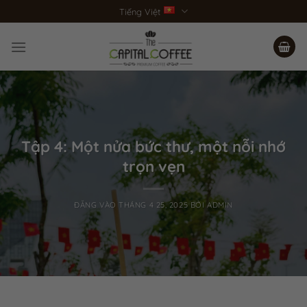
Bỏ
Tiếng Việt
qua
nội
dung
Tập 4: Một nửa bức thư, một nỗi nhớ
trọn vẹn
ĐĂNG VÀO
THÁNG 4 25, 2025
BỞI
ADMIN