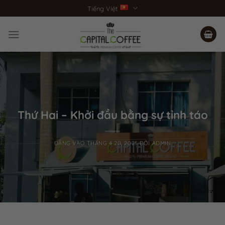
Bỏ
Tiếng Việt
qua
nội
dung
Thứ Hai – Khởi đầu bằng sự tỉnh táo
ĐĂNG VÀO
THÁNG 4 20, 2025
BỞI
ADMIN