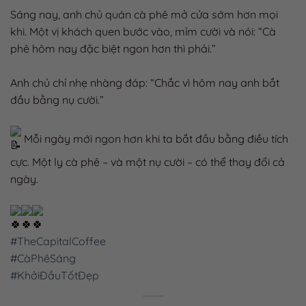
Sáng nay, anh chủ quán cà phê mở cửa sớm hơn mọi
khi. Một vị khách quen bước vào, mỉm cười và nói: “Cà
phê hôm nay đặc biệt ngon hơn thì phải.”
Anh chủ chỉ nhẹ nhàng đáp: “Chắc vì hôm nay anh bắt
đầu bằng nụ cười.”
Mỗi ngày mới ngon hơn khi ta bắt đầu bằng điều tích
cực. Một ly cà phê – và một nụ cười – có thể thay đổi cả
ngày.
#TheCapitalCoffee
#CàPhêSáng
#KhởiĐầuTốtĐẹp