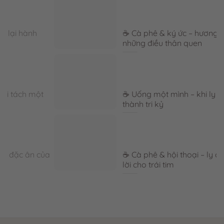
☕ Cà phê & ký ức – hương vị lưu giữ
những điều thân quen
☕ Uống một mình – khi ly cà phê trở
thành tri kỷ
a
☕ Cà phê & hội thoại – ly cà phê mở
lời cho trái tim