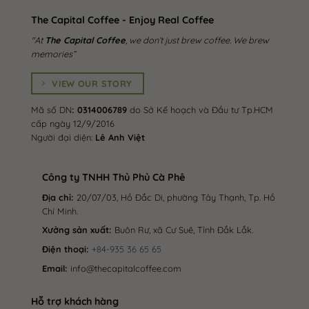
The Capital Coffee - Enjoy Real Coffee
"At
The Capital Coffee
, we don’t just brew coffee. We brew
memories”
VIEW OUR STORY
Mã số DN
: 0314006789
do Sở Kế hoạch và Đầu tư Tp.HCM
cấp ngày 12/9/2016
Người đại diện:
Lê Anh Việt
Công ty TNHH Thủ Phủ Cà Phê
Địa chỉ:
20/07/03, Hồ Đắc Di, phường Tây Thạnh, Tp. Hồ
Chí Minh.
Xưởng sản xuất:
Buôn Rư, xã Cư Suê, Tỉnh Đắk Lắk.
Điện thoại:
+84-935 36 65 65
Email:
info@thecapitalcoffee.com
Hỗ trợ khách hàng